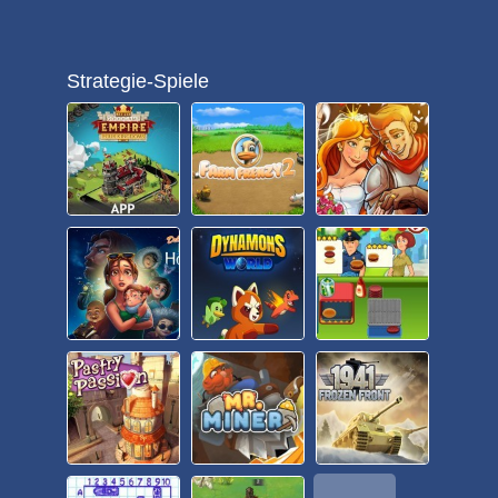
Strategie-Spiele