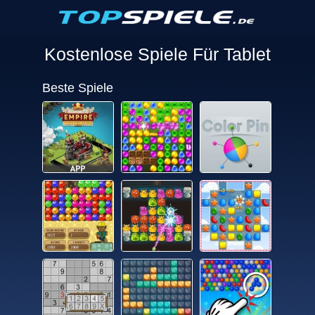
Kostenlose Spiele Für Tablet
Beste Spiele