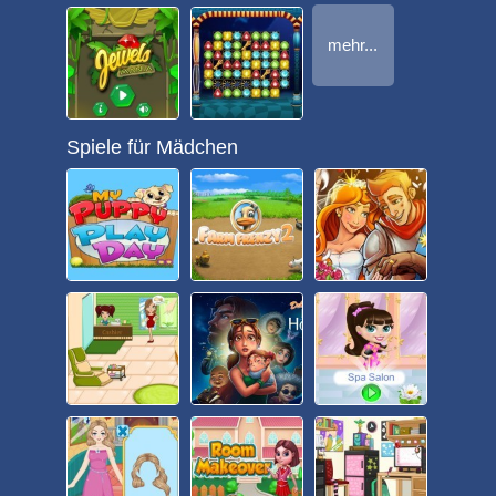
mehr...
Spiele für Mädchen