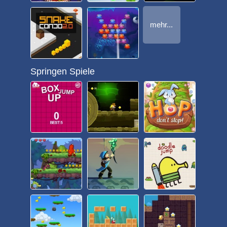
mehr...
Springen Spiele