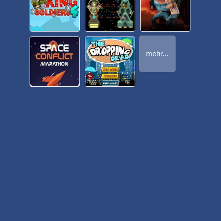
mehr...