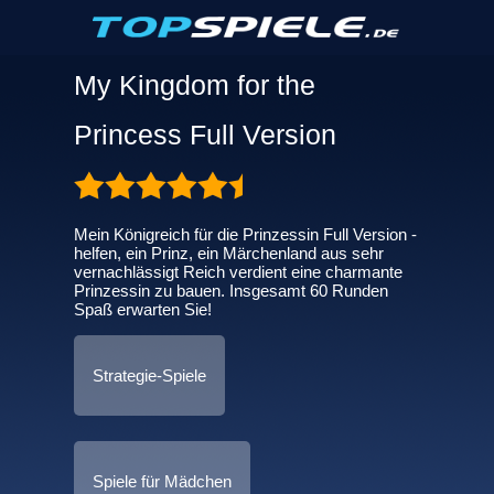
My Kingdom for the
Princess Full Version
Mein Königreich für die Prinzessin Full Version -
helfen, ein Prinz, ein Märchenland aus sehr
vernachlässigt Reich verdient eine charmante
Prinzessin zu bauen. Insgesamt 60 Runden
Spaß erwarten Sie!
Strategie-Spiele
Spiele für Mädchen