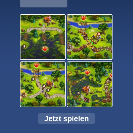
Jetzt spielen