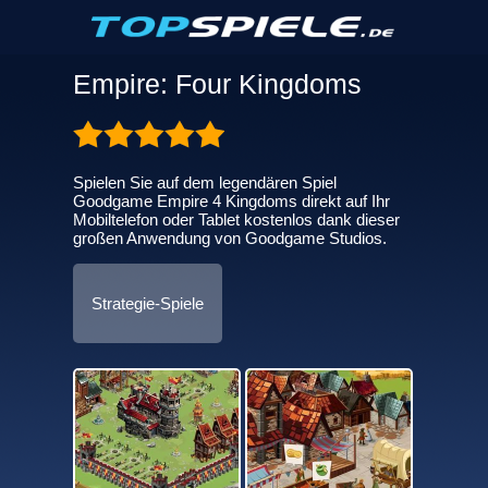
Empire: Four Kingdoms
Spielen Sie auf dem legendären Spiel
Goodgame Empire 4 Kingdoms direkt auf Ihr
Mobiltelefon oder Tablet kostenlos dank dieser
großen Anwendung von Goodgame Studios.
Strategie-Spiele