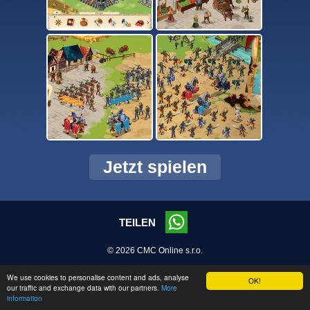
Jetzt spielen
TEILEN
© 2026 CMC Online s.r.o.
We use cookies to personalise content and ads, analyse
OK!
our traffic and exchange data with our partners.
More
information