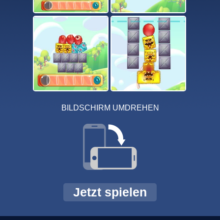
BILDSCHIRM UMDREHEN
Jetzt spielen