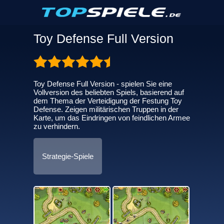
Toy Defense Full Version
Toy Defense Full Version - spielen Sie eine
Vollversion des beliebten Spiels, basierend auf
dem Thema der Verteidigung der Festung Toy
Defense. Zeigen militärischen Truppen in der
Karte, um das Eindringen von feindlichen Armee
zu verhindern.
Strategie-Spiele