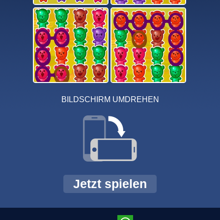
BILDSCHIRM UMDREHEN
Jetzt spielen