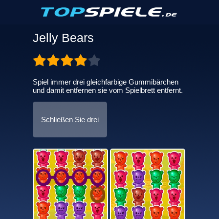
Jelly Bears
Spiel immer drei gleichfarbige Gummibärchen
und damit entfernen sie vom Spielbrett entfernt.
Schließen Sie drei