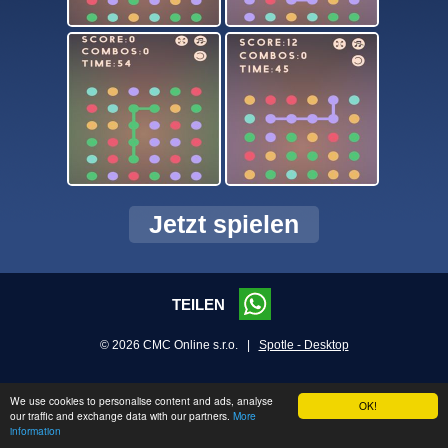
Jetzt spielen
TEILEN
© 2026 CMC Online s.r.o. |
Spotle - Desktop
We use cookies to personalise content and ads, analyse
OK!
our traffic and exchange data with our partners.
More
information