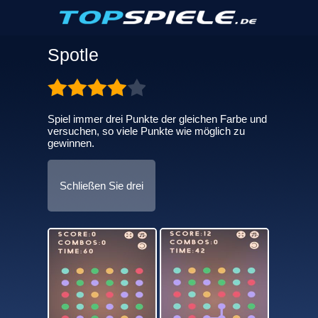
Spotle
Spiel immer drei Punkte der gleichen Farbe und
versuchen, so viele Punkte wie möglich zu
gewinnen.
Schließen Sie drei