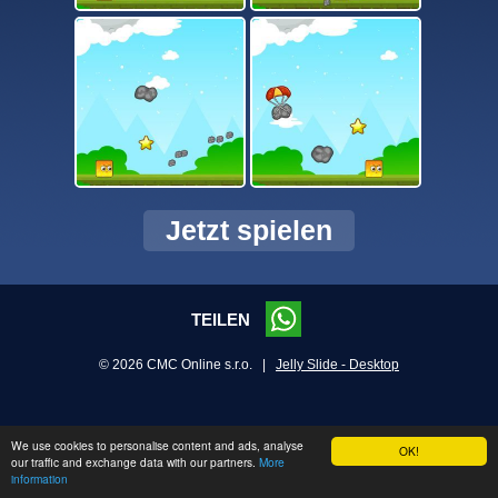
Jetzt spielen
TEILEN
© 2026 CMC Online s.r.o. |
Jelly Slide - Desktop
We use cookies to personalise content and ads, analyse
OK!
our traffic and exchange data with our partners.
More
information