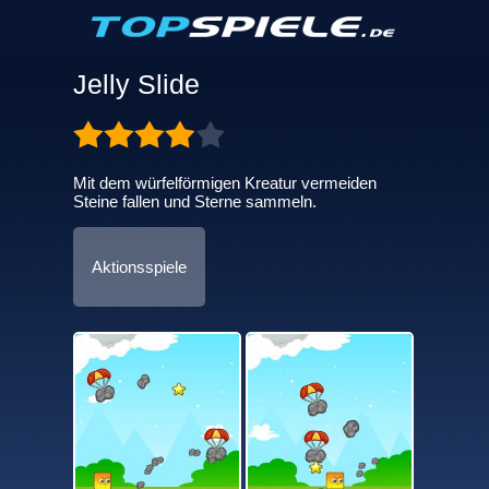
Jelly Slide
Mit dem würfelförmigen Kreatur vermeiden
Steine fallen und Sterne sammeln.
Aktionsspiele