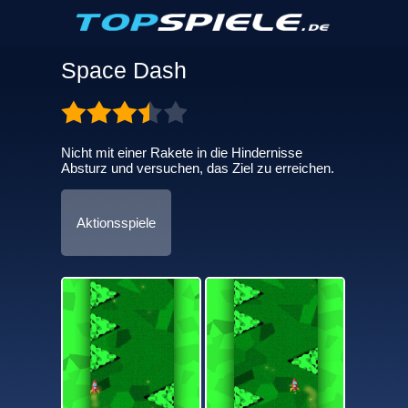
Space Dash
Nicht mit einer Rakete in die Hindernisse
Absturz und versuchen, das Ziel zu erreichen.
Aktionsspiele