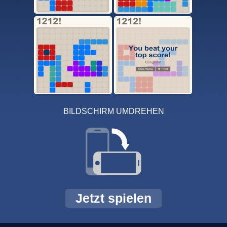
BILDSCHIRM UMDREHEN
Jetzt spielen