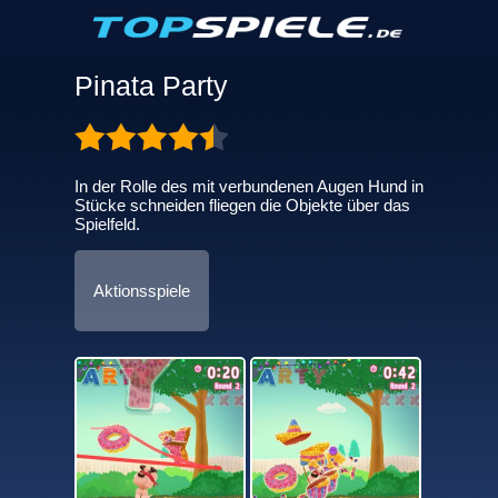
Pinata Party
In der Rolle des mit verbundenen Augen Hund in
Stücke schneiden fliegen die Objekte über das
Spielfeld.
Aktionsspiele