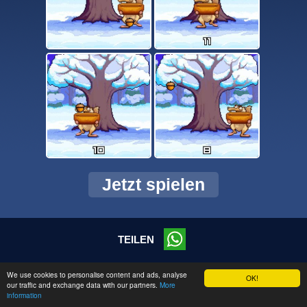
Jetzt spielen
TEILEN
© 2026 CMC Online s.r.o. |
Touch and Catch Winter Fun - Desktop
We use cookies to personalise content and ads, analyse
OK!
our traffic and exchange data with our partners.
More
information