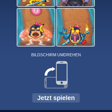
BILDSCHIRM UMDREHEN
Jetzt spielen