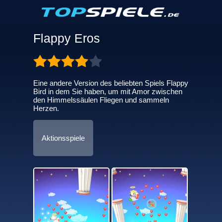
Flappy Eros
Eine andere Version des beliebten Spiels Flappy
Bird in dem Sie haben, um mit Amor zwischen
den Himmelssäulen Fliegen und sammeln
Herzen.
Aktionsspiele