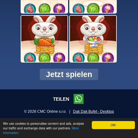
Jetzt spielen
TEILEN
© 2026 CMC Online s.r.o. |
Dak Dak Bufet - Desktop
We use cookies to personalise content and ads, analyse
OK!
our traffic and exchange data with our partners.
More
information