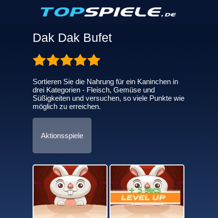
Dak Dak Bufet
Sortieren Sie die Nahrung für ein Kaninchen in
drei Kategorien - Fleisch, Gemüse und
Süßigkeiten und versuchen, so viele Punkte wie
möglich zu erreichen.
Aktionsspiele