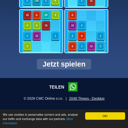
Jetzt spielen
TEILEN
© 2026 CMC Online s.r.o. |
2048 Threes - Desktop
We use cookies to personalise content and ads, analyse
OK!
our traffic and exchange data with our partners.
More
information